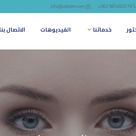
info@zibdeh.com
79 9874920 962+
تور
خدماتنا
الفيديوهات
الاتصال بنا