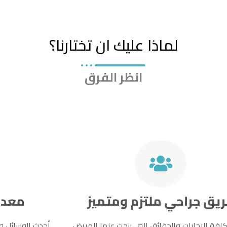
لماذا عليك ان تختارنا؟
انظر الفرق
معدا
يق جراحي ملتزم ومتميز
أحدث الوسائل وا
افة الإجابات والحقائق التي يبحث عنها المريض