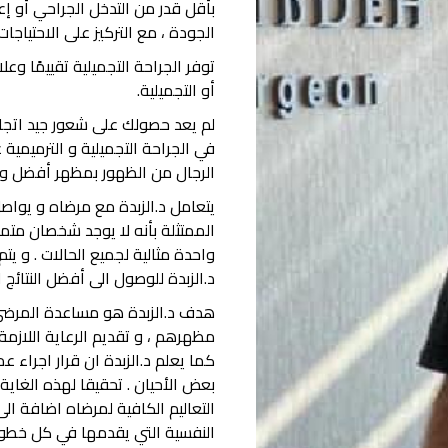
بأقل قدر من التدخل الجراحي أو إع
الجودة ، مع التركيز على الاحتياجات
توفر الجراحة التجميلية تقييمًا وعل
أو التجميلية.
لم يعد حصولك على شعور جيد اتجاه
في الجراحة التجميلية و الترميمية 
الرجال من الظهور بمظهر أفضل و 
يتعامل د.الزبدة مع مرضاه و يواص
الممتثلة بأنه لا يوجد شخصان متماث
واحدة مثالية لجميع الحالات . و يت
د.الزبدة للوصول الى أفضل النتائج ا
هدف د.الزبدة هو مساعدة المرضى 
مظهرهم ، و تقديم الرعاية اللازمة 
كما يعلم د.الزبدة ان قرار اجراء 
بعض الأحيان . تحقيقا لهذه الغاية
التعاليم الكافية لمرضاه اضافة ال
النفسية التي يقدمها في كل خطو