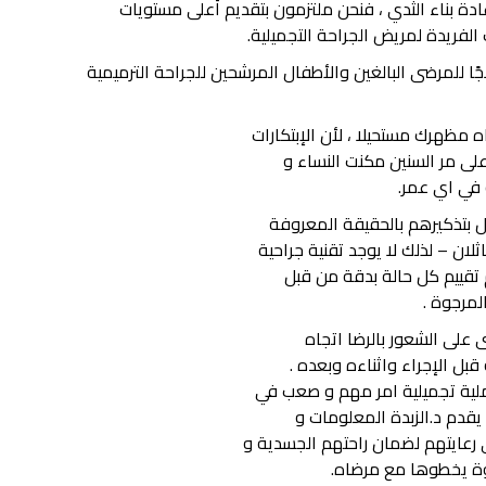
ادة بناء الثدي ، فنحن ملتزمون بتقديم أعلى مستويات
 الفريدة لمريض الجراحة التجميلية.
اجًا للمرضى البالغين والأطفال المرشحين للجراحة الترميمية
 مظهرك مستحيلا ، لأن الإبتكارات
على مر السنين مكنت النساء و
في اي عمر.
ل بتذكيرهم بالحقيقة المعروفة
لان – لذلك لا يوجد تقنية جراحية
م تقييم كل حالة بدقة من قبل
لمرجوة .
على الشعور بالرضا اتجاه
قبل الإجراء واثناءه وبعده .
عملية تجميلية امر مهم و صعب في
 يقدم د.الزبدة المعلومات و
ى رعايتهم لضمان راحتهم الجسدية و
ة يخطوها مع مرضاه.