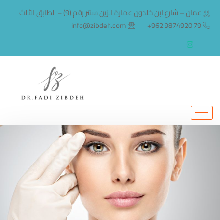
عمان – شارع ابن خلدون عمارة الزين سنتر رقم (9) – الطابق الثالث
info@zibdeh.com
79 9874920 962+