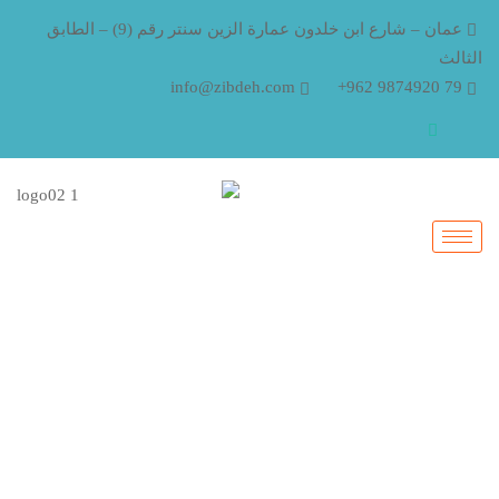
عمان – شارع ابن خلدون عمارة الزين سنتر رقم (9) – الطابق
الثالث
info@zibdeh.com
79 9874920 962+