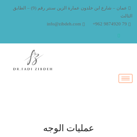
عمان – شارع ابن خلدون عمارة الزين سنتر رقم (9) – الطابق
الثالث
info@zibdeh.com
79 9874920 962+
عمليات الوجه