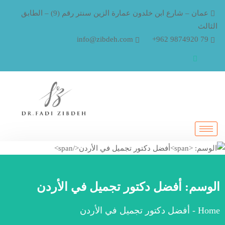
عمان – شارع ابن خلدون عمارة الزين سنتر رقم (9) – الطابق
الثالث
info@zibdeh.com
79 9874920 962+
الوسم:
أفضل دكتور تجميل في الأردن
Home
-
أفضل دكتور تجميل في الأردن