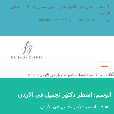
عمان – شارع ابن خلدون عمارة الزين سنتر رقم (9) – الطابق
الثالث
info@zibdeh.com
79 9874920 962+
الوسم:
اشطر دكتور تجميل في الاردن
Home
-
اشطر دكتور تجميل في الاردن