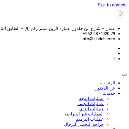
Skip to content
عمان – شارع ابن خلدون عمارة الزين سنتر رقم (9) – الطابق الثالث
79 9874920 962+
info@zibdeh.com
الرئيسية
عن الدكتور
خدماتنا
عمليات الوجه
عمليات الجسم
عمليات الثدي
العمليات غير الجراحية
عمليات الترميم
جراحة التجميل للرجال