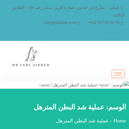
عمان – شارع ابن خلدون عمارة الزين سنتر رقم (9) – الطابق
الثالث
info@zibdeh.com
79 9874920 962+
الوسم:
عملية شد البطن المترهل
Home
-
عملية شد البطن المترهل