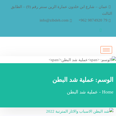
عمان – شارع ابن خلدون عمارة الزين سنتر رقم (9) – الطابق
الثالث
info@zibdeh.com
79 9874920 962+
الوسم:
عملية شد البطن
Home
-
عملية شد البطن