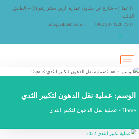
عمان – شارع ابن خلدون عمارة الزين سنتر رقم (9) – الطابق
الثالث
info@zibdeh.com
79 9874920 962+
الوسم:
عملية نقل الدهون لتكبير الثدي
Home
-
عملية نقل الدهون لتكبير الثدي